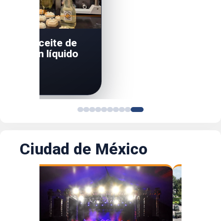
orman aceite de
 en jabón líquido
gradable
Ciudad de México