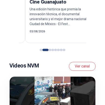
Cine Guanajuato
Bienal 
Una edición histórica que premia la
El largometr
innovación técnica, el documental
Morales y Hu
e 26
universitario y el mejor drama nacional.
diversidad L
Ciudad de México.- El Fest...
desde la fro
el
.
03/08/2026
23/07/2026
Videos NVM
Ver canal