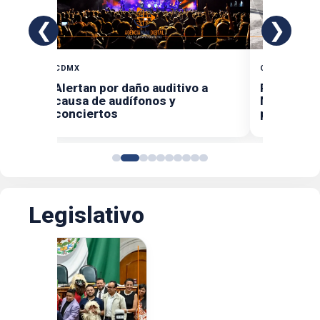
❮
❯
CDMX
CDMX
iso
Alertan por daño auditivo a
Refuerzan
s y el
causa de audífonos y
Michoacán
conciertos
producció
Legislativo