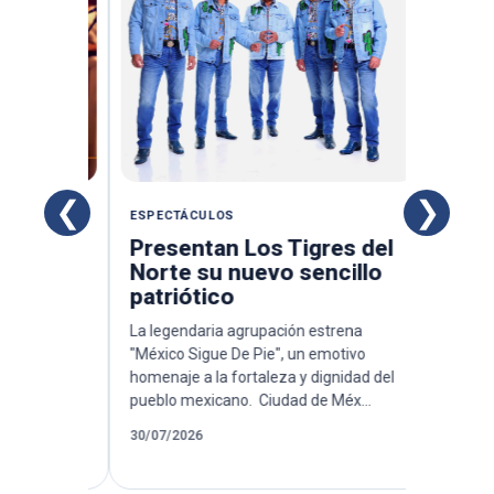
❮
❯
ESPECTÁCULOS
ESPECTÁCU
 44
Presentan Los Tigres del
Llega al
al
Norte su nuevo sencillo
obra En
patriótico
osos
dor de
La legendaria agrupación estrena
El Foro A poc
ctáculo
"México Sigue De Pie", un emotivo
al 2 de ago
y
homenaje a la fortaleza y dignidad del
interactivo 
pueblo mexicano. Ciudad de Méx...
violencia de 
30/07/2026
28/07/2026