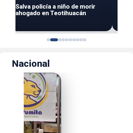
Salva policía a niño de morir
Busc
ahogado en Teotihuacán
robad
Tula
Nacional
❮
❯