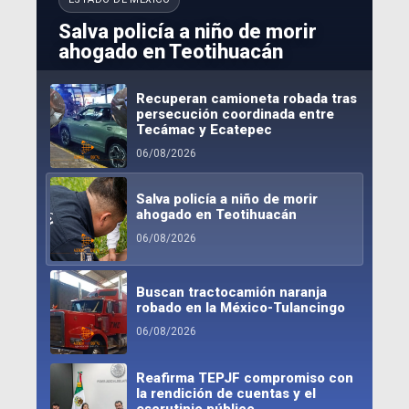
Recuperan camioneta robada
Salva policía a niño de morir
Buscan tractocamión naranja
Reafirma TEPJF compromiso
Refuerzan combate de
tras persecución coordinada
ahogado en Teotihuacán
robado en la México-
con la rendición de cuentas y el
incendios en Canadá con
entre Tecámac y Ecatepec
Tulancingo
escrutinio público
brigadistas mexicanos
06/08/2026
Recuperan camioneta robada tras
06/08/2026
06/08/2026
06/08/2026
06/08/2026
persecución coordinada entre
Tecámac y Ecatepec
06/08/2026
Salva policía a niño de morir
ahogado en Teotihuacán
06/08/2026
Buscan tractocamión naranja
robado en la México-Tulancingo
06/08/2026
Reafirma TEPJF compromiso con
la rendición de cuentas y el
escrutinio público