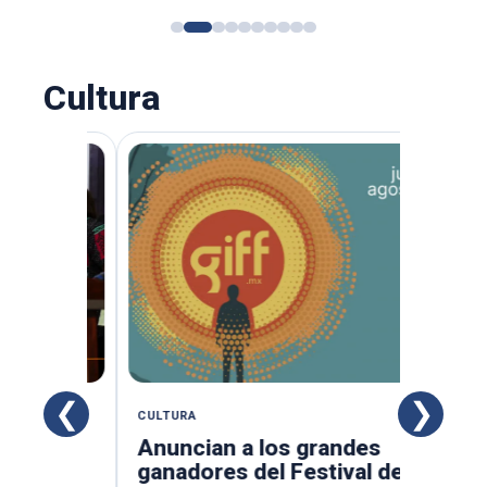
Cultura
❮
❯
CULTURA
CULTURA
Anuncian a los grandes
Triunfa 
ganadores del Festival de
'Tijuana